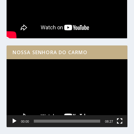
NOSSA SENHORA DO CARMO
Reprodutor
de
vídeo
00:00
08:27