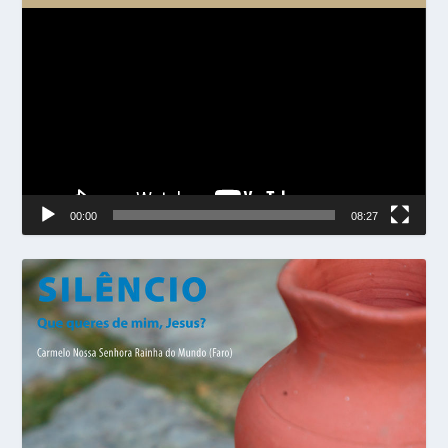
Reprodutor
de
vídeo
00:00
08:27