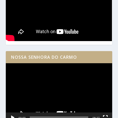
NOSSA SENHORA DO CARMO
Reprodutor
de
vídeo
00:00
08:27