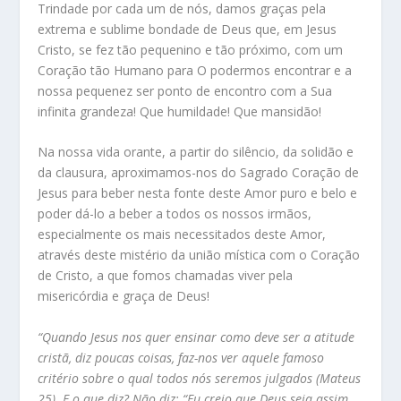
Trindade por cada um de nós, damos graças pela
extrema e sublime bondade de Deus que, em Jesus
Cristo, se fez tão pequenino e tão próximo, com um
Coração tão Humano para O podermos encontrar e a
nossa pequenez ser ponto de encontro com a Sua
infinita grandeza! Que humildade! Que mansidão!
Na nossa vida orante, a partir do silêncio, da solidão e
da clausura, aproximamos-nos do Sagrado Coração de
Jesus para beber nesta fonte deste Amor puro e belo e
poder dá-lo a beber a todos os nossos irmãos,
especialmente os mais necessitados deste Amor,
através deste mistério da união mística com o Coração
de Cristo, a que fomos chamadas viver pela
misericórdia e graça de Deus!
“Quando Jesus nos quer ensinar como deve ser a atitude
cristã, diz poucas coisas, faz-nos ver aquele famoso
critério sobre o qual todos nós seremos julgados (Mateus
25). E o que diz? Não diz: “Eu creio que Deus seja assim.