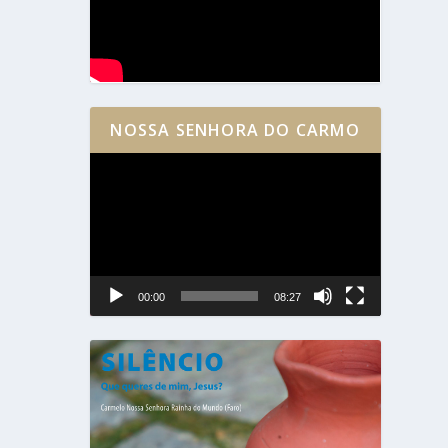
NOSSA SENHORA DO CARMO
Reprodutor
de
vídeo
00:00
08:27