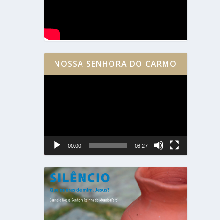
NOSSA SENHORA DO CARMO
Reprodutor
de
vídeo
00:00
08:27